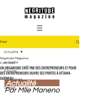
Post
Actualité
Negritude Magazine
Actualité
2 juin 2022
UN ORGANISME CRÉÉ PAR DES ENTREPRENEURS ET POUR
À la une
DES ENTREPRENEURS OUVRE SES PORTES À OTTAWA-
GATINEAU
Chroniques
 Actualité   
Opinion
Par Mlle Maneno