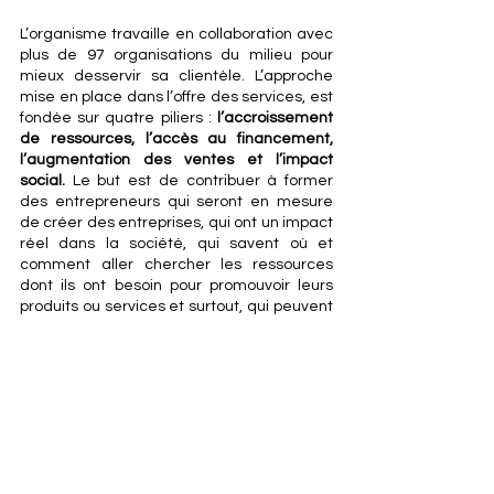
L’organisme travaille en collaboration avec 
plus de 97 organisations du milieu pour 
mieux desservir sa clientèle. L’approche 
mise en place dans l’offre des services, est 
fondée sur quatre piliers : 
l’accroissement 
de ressources, l’accès au financement, 
l’augmentation des ventes et l’impact 
social.
 Le but est de contribuer à former 
des entrepreneurs qui seront en mesure 
de créer des entreprises, qui ont un impact 
réel dans la société, qui savent où et 
comment aller chercher les ressources 
dont ils ont besoin pour promouvoir leurs 
produits ou services et surtout, qui peuvent 
rejoindre facilement leur clientèle et 
vendre efficacement leurs expertises. 
L’organisme a été lancé par des 
entrepreneurs philanthropes qui voulaient 
redonner dans leur communauté. 
Aujourd’hui, grâce à des subventions du 
gouvernement et à plusieurs partenaires 