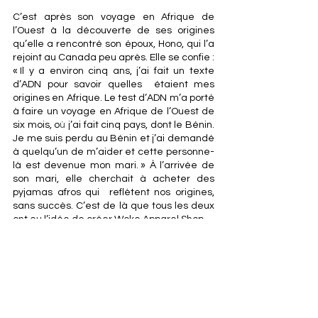
C’est après son voyage en Afrique de 
l’Ouest à la découverte de ses origines 
qu’elle a rencontré son époux, Hono, qui l’a 
rejoint au Canada peu après. Elle se confie : 
« Il y a environ cinq ans, j’ai fait un texte 
d’ADN pour savoir quelles  étaient mes 
origines en Afrique. Le test d’ADN m’a porté 
à faire un voyage en Afrique de l’Ouest de 
six mois, o
ù
 j’ai fait cinq pays, dont le Bénin. 
Je me suis perdu au Bénin et j’ai demandé 
à quelqu’un de m’aider et cette personne-
là est devenue mon mari. » À l’arrivée de 
son mari, elle cherchait à acheter des 
pyjamas afros qui  reflètent nos origines, 
sans succès. C’est de là que tous les deux 
ont eu l’idée de créer Woke Apparel Shop.
Cette première exposition organisé par 
l'entreprise It's Time Events, était 
également l’endroit ou plusieurs acteurs 
importants de notre communauté à 
Ottawa-Gatineau étaient présents comme 
: Bettyna Bélizaire, Conseillère municipale, 