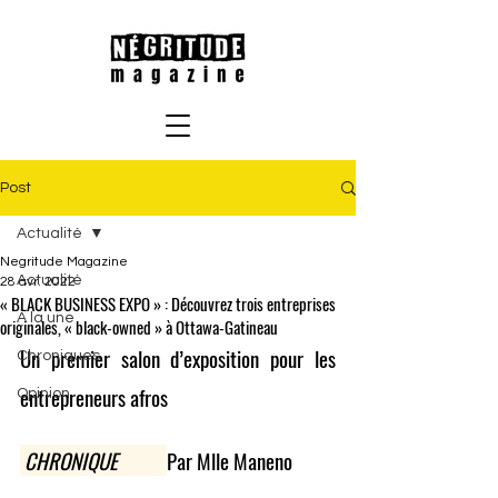
Post
Actualité
Negritude Magazine
Actualité
28 avr. 2022
« BLACK BUSINESS EXPO » : Découvrez trois entreprises
À la une
originales, « black-owned » à Ottawa-Gatineau
Un premier salon d’exposition pour les 
Chroniques
entrepreneurs afros 
Opinion
CHRONIQUE 
Par Mlle Maneno 